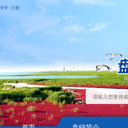
登录
/
注册
首页
盘锦简介