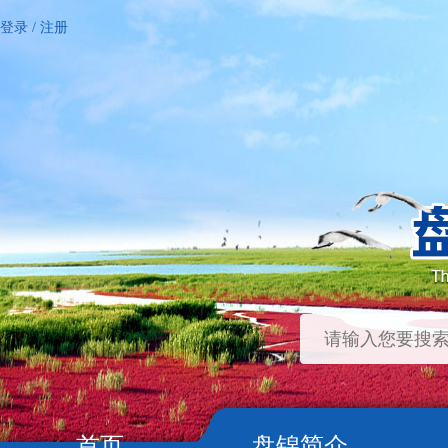
登录
/
注册
首页
盘锦简介