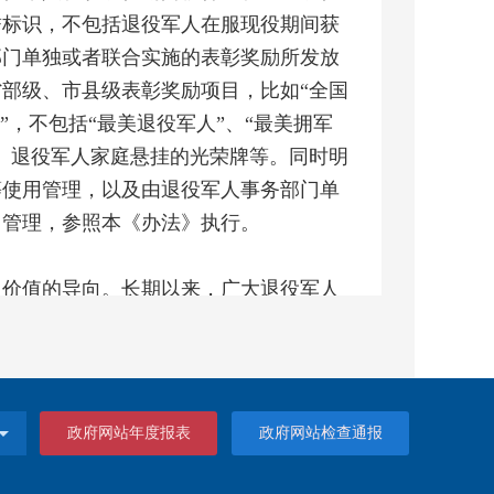
誉标识，不包括退役军人在服现役期间获
部门单独或者联合实施的表彰奖励所发放
部级、市县级表彰奖励项目，比如“全国
”，不包括“最美退役军人”、“最美拥军
、退役军人家庭悬挂的光荣牌等。同时明
等使用管理，以及由退役军人事务部门单
用管理，参照本《办法》执行。
、价值的导向。长期以来，广大退役军人
的弘扬者、社会正能量的传播者，涌现出
办法》适应经济社会发展形势，突出荣誉
护退役军人良好形象、有利于传承和弘扬
心价值观的角度出发合理使用荣誉标识，
政府网站年度报表
政府网站检查通报
勋章、奖章、纪念章，要求加强退役军人
价值，彰显尊崇礼遇，营造尊重氛围。