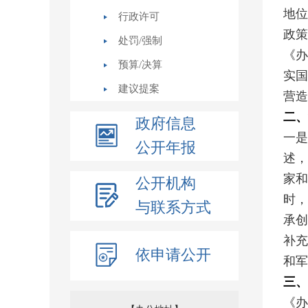
地位
行政许可
政策
处罚/强制
《办
预算/决算
实国
建议提案
营造
二、
政府信息
一是
公开年报
述，
家和
公开机构
时，
与联系方式
承创
补充
依申请公开
和军
三、
《办