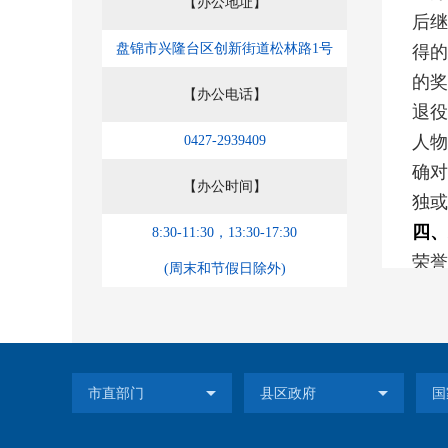
【办公地址】
后继
盘锦市兴隆台区创新街道松林路1号
得的
的奖
【办公电话】
退役
人物
0427-2939409
确对
【办公时间】
独或
四、
8:30-11:30，13:30-17:30
荣誉
(周末和节假日除外)
珍惜
一大
激励
人民
应邀
荣誉