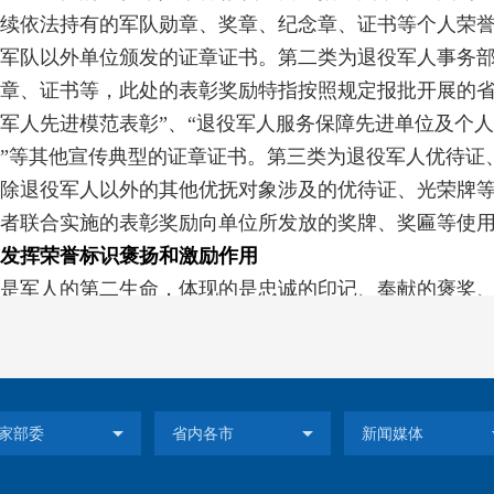
续依法持有的军队勋章、奖章、纪念章、证书等个人荣
军队以外单位颁发的证章证书。第二类为退役军人事务
章、证书等，此处的表彰奖励特指按照规定报批开展的省
军人先进模范表彰”、“退役军人服务保障先进单位及个人
”等其他宣传典型的证章证书。第三类为退役军人优待证
除退役军人以外的其他优抚对象涉及的优待证、光荣牌
者联合实施的表彰奖励向单位所发放的奖牌、奖匾等使
发挥荣誉标识褒扬和激励作用
是军人的第二生命，体现的是忠诚的印记、奉献的褒奖
荣誉、保持本色，争当党的事业的推动者、时代主旋律
批退役不褪色、建功新时代的先进典型和感人事迹。《
导向，提出要从有利于体现褒扬和激励作用、有利于维
军队优良传统和爱国主义精神、有利于弘扬社会主义核
以退役军人身份参加大型活动时可以按照有关规定佩戴
标识相关政策规定的宣传。通过一系列举措，凸显军功