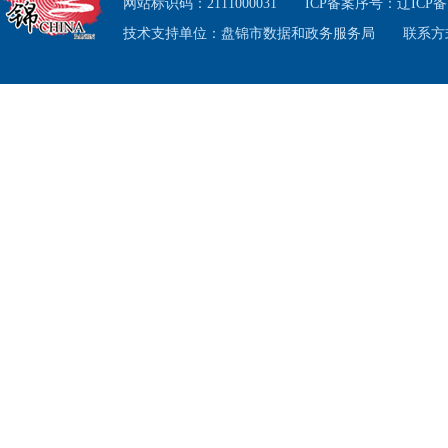
网站标识码：2111000031
ICP备案序号：
辽ICP备1
数量为
技术支持单位：盘锦市数据和政务服务局
联系方式
三是
理和
信息
护，保
四是
市政
单
、
处
目维护
五是
化监