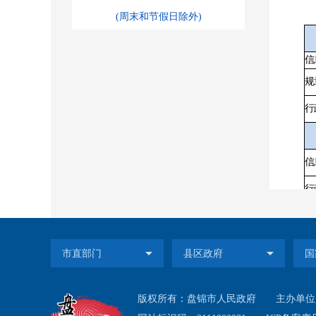
(周末和节假日除外)
信
规
行
信
行
信
行
版权所有：盘锦市人民政府
主办单位
行