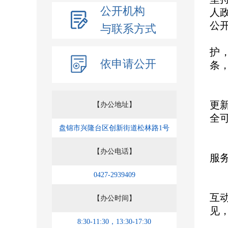
公开机构
人
公
与联系方式
一
护
依申请公开
条
二
三
更
【办公地址】
全
盘锦市兴隆台区创新街道松林路1号
四
我
【办公电话】
服
五
0427-2939409
不
互
【办公时间】
见
8:30-11:30，13:30-17:30