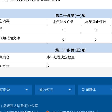
第二十条第
(一)项
息内容
本年制发件数
本年废止件数
章
0
0
政规范性文件
0
0
第二十条第
(五)项
息内容
本年处理决定数量
政许可
0
第二十条第
(六)项
息内容
本年处理决定数量
政处罚
0
：盘锦市人民政府办公室
政强制
0