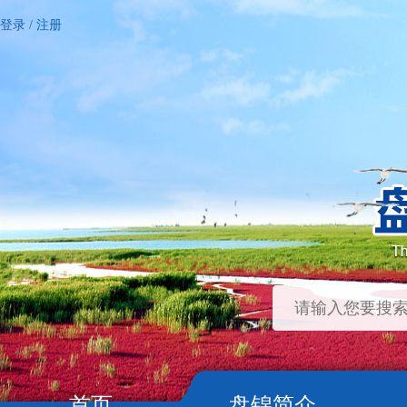
登录
/
注册
首页
盘锦简介