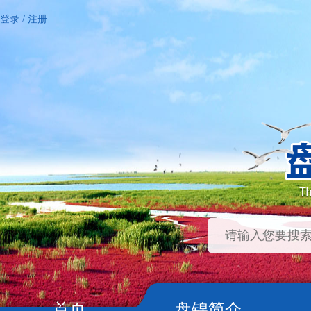
登录
/
注册
首页
盘锦简介