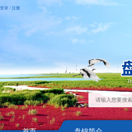
登录
/
注册
首页
盘锦简介