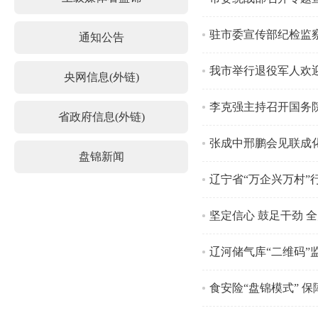
驻市委宣传部纪检监
通知公告
我市举行退役军人欢
央网信息(外链)
李克强主持召开国务
省政府信息(外链)
张成中邢鹏会见联成
盘锦新闻
辽宁省“万企兴万村”
坚定信心 鼓足干劲 
辽河储气库“二维码”
食安险“盘锦模式” 