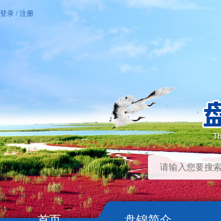
登录
/
注册
首页
盘锦简介