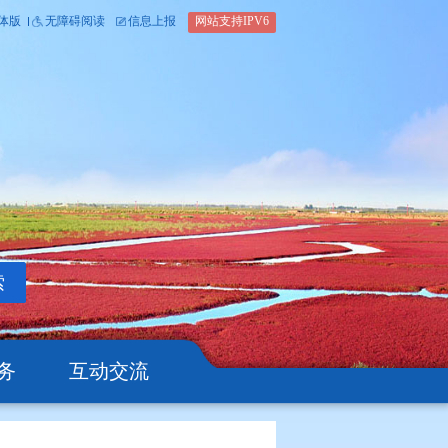
内部办公平台
简体版
繁体版
无障碍阅读
信息上报
网站支
搜索
公开
办事服务
互动交流