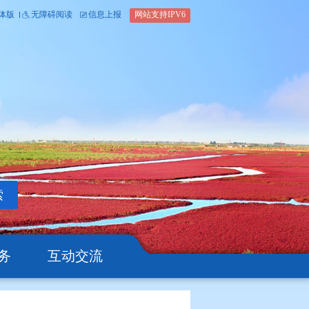
内部办公平台
简体版
繁体版
无障碍阅读
信息上报
网站支
搜索
公开
办事服务
互动交流