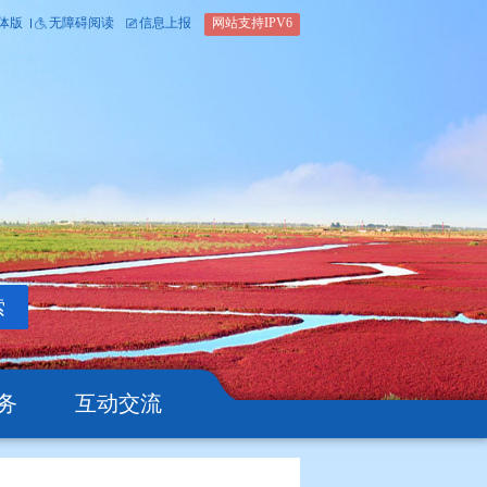
内部办公平台
简体版
繁体版
无障碍阅读
信息上报
网站支
搜索
公开
办事服务
互动交流