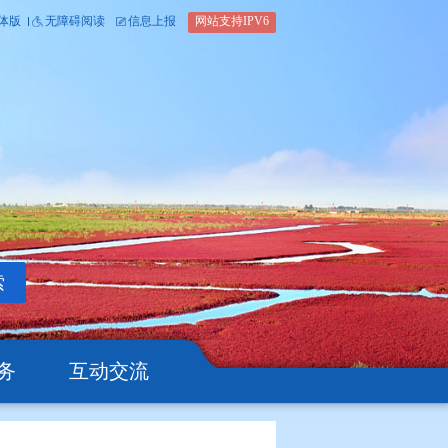
内部办公平台
简体版
繁体版
无障碍阅读
信息上报
网站支
搜索
公开
办事服务
互动交流