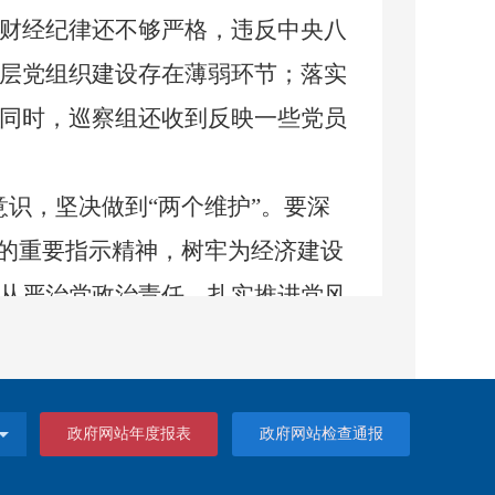
财经纪律还不够严格，违反中央八
层党组织建设存在薄弱环节
；
落实
同时，巡察组还收到反映一些党员
意识，坚决做到
“两个维护”。要深
”的重要指示精神，树
牢
为经济建设
从严治党政治责任，扎实推进党风
“一岗双责”，发扬斗争精神，敢于
机关基层党建工作质量
。
要树立抓
作深度融合。
四是
落实党中央及省
政府网站年度报表
政府网站检查通报
环境。要压实优化营商环境建设主