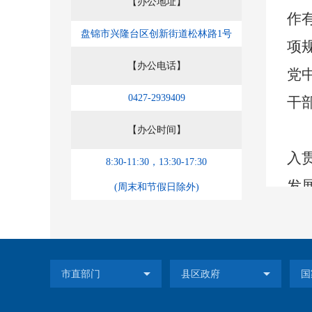
【办公地址】
作
盘锦市兴隆台区创新街道松林路1号
项
【办公电话】
党
0427-2939409
干
【办公时间】
入
8:30-11:30，13:30-17:30
发
(周末和节假日除外)
廉
举
好
市