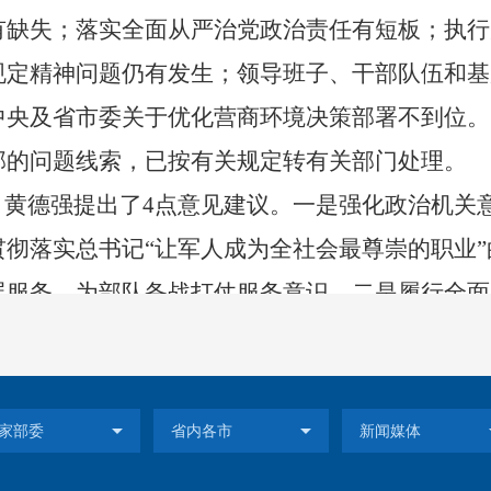
有缺失
；
落实全面从严治党政治责任有短板
；
执行
规定精神问题
仍
有发生
；
领导班子、干部队伍和基
中央及省市委关于优化营商环境决策部署不到位。
部的问题线索，已按有关规定转有关部门处理。
黄德强
提出了
4
点意见建议。一是
强化政治机关
贯彻落实总书记“让军人成为全社会最尊崇的职业
展服务、为部队备战打仗服务意识。
二是
履行全面
政建设
。
要切实履行党组主体责任，压实班子成员
旗亮剑。
三是
贯彻落实新时代党的组织路线，提高
党建是最大政绩的理念，将党建工作与退役军人工
委关于优化营商环境决策部署，积极推动优化营商