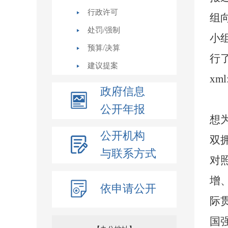
行政许可
组
处罚/强制
小
预算/决算
行
建议提案
xml:
政府信息
公开年报
想
公开机构
双
与联系方式
对
增
依申请公开
际
国