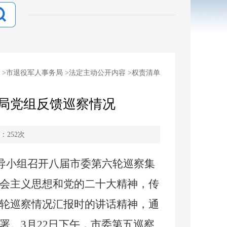
>
市退役军人事务局
>
法定主动公开内容
>
权责清单
局党组反馈巡察情况
：
252
次
领导小组召开八届市委第六轮巡察集
会主义思想和党的二十大精神，传
轮巡察情况汇报时的讲话精神，通
署。
3
月
22
日
下午
，市委
第五
巡察