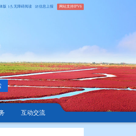
内部办公平台
简体版
繁体版
无障碍阅读
信息上报
网站支
搜索
公开
办事服务
互动交流