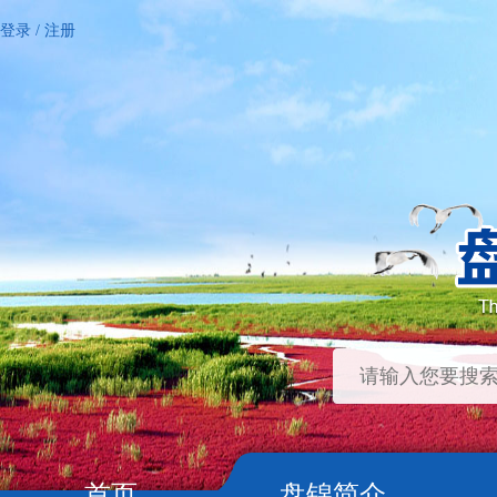
登录
/
注册
首页
盘锦简介