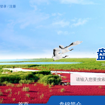
登录
/
注册
首页
盘锦简介