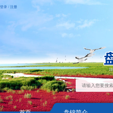
登录
/
注册
首页
盘锦简介