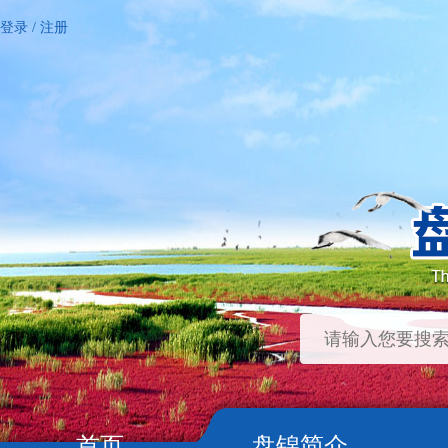
登录
/
注册
首页
盘锦简介