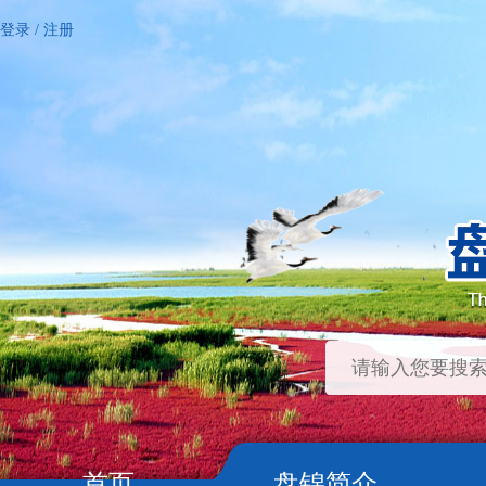
登录
/
注册
首页
盘锦简介