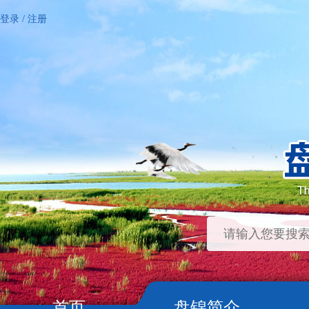
登录
/
注册
首页
盘锦简介