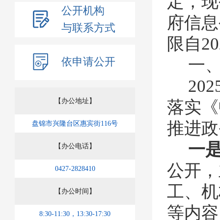
定，现
公开机构
府信息
与联系方式
限自
20
依申请公开
一
202
【办公地址】
落实《
推进政
盘锦市兴隆台区惠宾街116号
一
【办公电话】
公开，
0427-2828410
工、机
【办公时间】
等内容
8:30-11:30，13:30-17:30