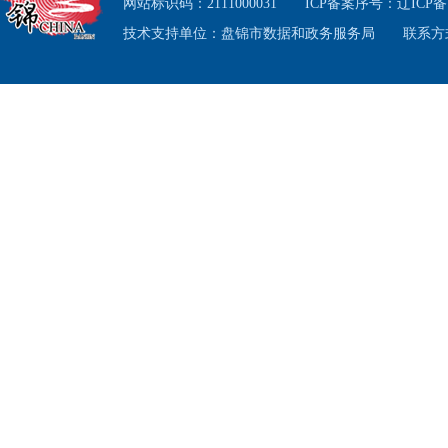
供便利
网站标识码：2111000031
ICP备案序号：
辽ICP备1
技术支持单位：盘锦市数据和政务服务局
联系方式
公开政
公开收
提起行
三
果，开
公开。
率均达
式对规
个，发
四