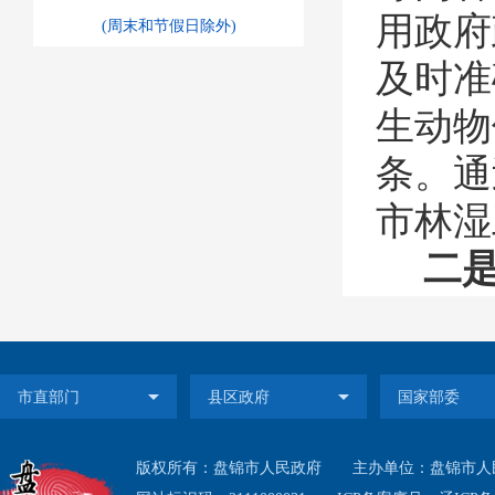
用政府
(周末和节假日除外)
及时准
生动物
条
。通
市
林湿
二
市
林业
锦市林
表》，
例》相
版权所有：盘锦市人民政府
主办单位：盘锦市人