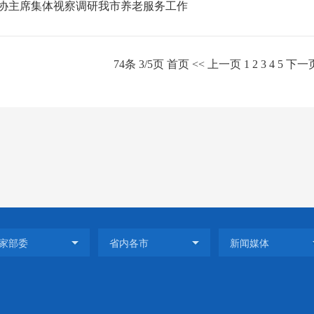
协主席集体视察调研我市养老服务工作
74条 3/5页
首页
<<
上一页
1
2
3
4
5
下一