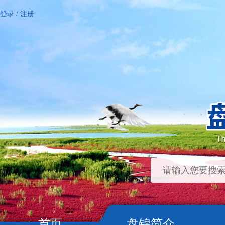
登录
/
注册
首页
盘锦简介