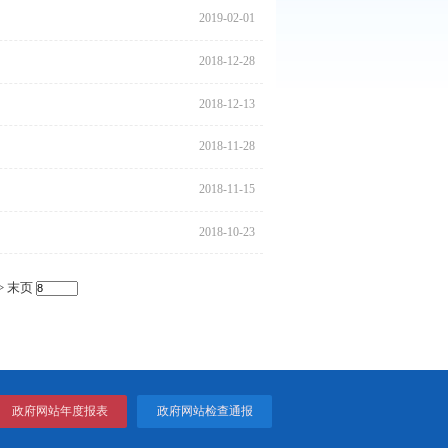
2019
2019
2019
2019
2018
2018
2018
2018