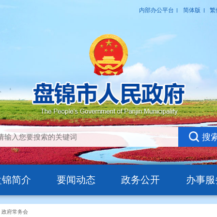
盘锦简介
要闻动态
政务