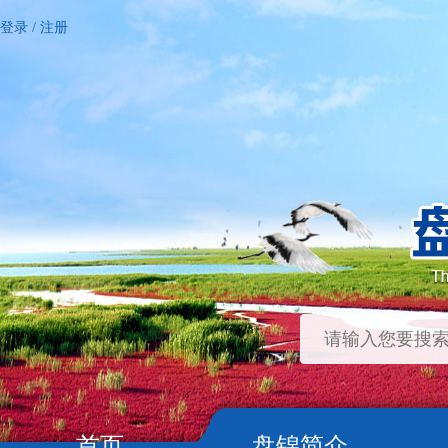
登录
/
注册
首页
盘锦简介