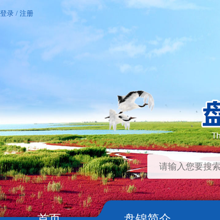
登录
/
注册
首页
盘锦简介