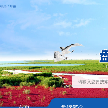
登录
/
注册
首页
盘锦简介