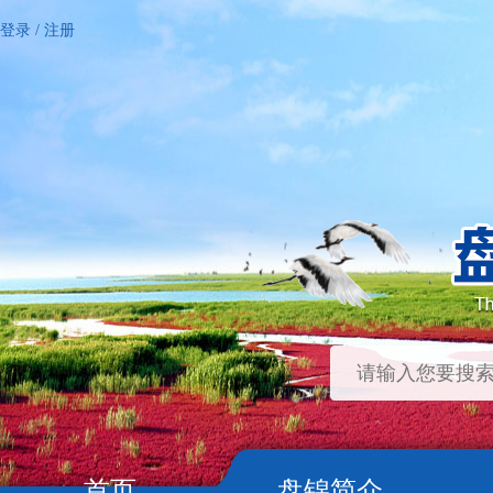
登录
/
注册
首页
盘锦简介