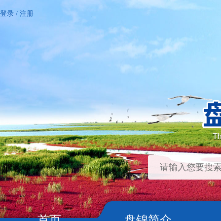
登录
/
注册
首页
盘锦简介