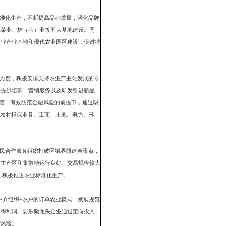
实现生猪饲养量110万头，家禽饲养量3800万只，牛饲养量6.4万头，其
年重点建设市级畜禽养殖小区50个，畜牧业龙头企业25个，带动农户2万户。
均递增13.4%，其中奶牛5万头，年均递增65.7%；羊10万只，年均递增
万吨，培育龙头企业9个，带动农户0.5万户。到2010年蔬菜设施面积达
10万亩，其中收割面积93万亩，产量达到52万吨，培育龙头企业2个。到
；苇田面积发展到120万亩，年均递增1.8%。其中收割面积达到100万亩，
头企业为主，加快培育国家级重点龙头企业。要培育一批精深加工龙头企