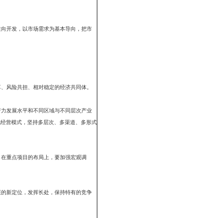
、发展接续产业为契机，以机制创新和科技支撑为动力,以建设生态农
规模化，产品质量标准化，产品加工品牌化，市场销售国际化”的要求，大
品优势占领和开拓市场；注重逆向开发，以市场需求为基本导向，把市
发展。
域特色。