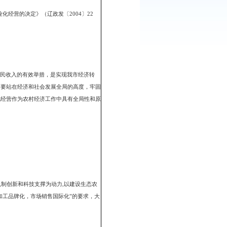
：
365
次
省人民政府关于发展农业产业化经营的决定》（辽政发〔2004〕22
益、增强农业市场竞争力、增加农民收入的有效举措，是实现我市经济转
的客观规律。各级政府、各部门要站在经济和社会发展全局的高度，牢固
地位和作用，把推进农业产业化经营作为农村经济工作中具有全局性和原