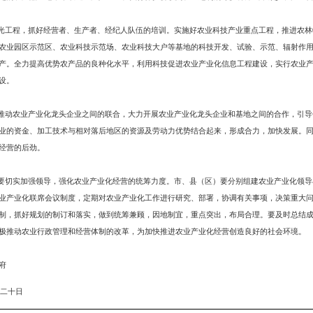
和劳动密集型精深加工企业的共同发展，同时带动粮食、蔬菜、畜产、水产品
场竞争力和带动力强的加工型龙头企业群体，入围产业链条延伸系列，提高产
改革。
地建设。全市要围绕五大主导产业，突出优势产品，实施优势基地建设，重
促进专业化、规模化、集约化、契约化水平的不断提高。要突出特色，重点抓
技为支撑，进一步抓好省市级现代农业园区、地方性特色农业园区、农垦生产
快形成。
金投入和政策扶持力度。各级政府要按照中央及省、市制定的农业产业政策
、蔬菜小区建设给予相应的政策补贴；对符合条件的龙头企业的技改贷款，财
设和污染治理等，给予财政补贴。金融部门要加大对农业产业化的扶持力度，鼓
兴办直接为“三农”服务的多种所有制的金融组织，同时可设立农业担保机构
允许的范围内给予龙头企业更多的支持和服务，为企业生存发展营造宽松的环