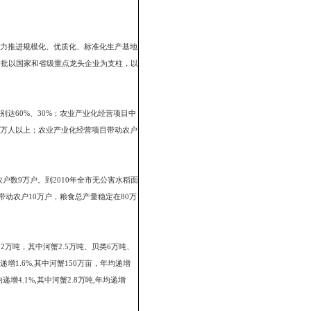
调动两个积极性，形成利益共享、风险共担、相对稳定的经济共同体。
营者的自主选择。根据目前生产力发展水平和不同区域与不同层次产业
务组织联动型等多种农业产业化经营模式，坚持多层次、多渠道、多形式
层推进，梯次发展，逐步提高。在重点项目的布局上，要加强宏观调
。
的新亮点，确定好农业产业发展的新定位，发挥长处，保持特有的竞争
、蔬菜、林苇”五大主导产业；大力推进规模化、优质化、标准化生产基地