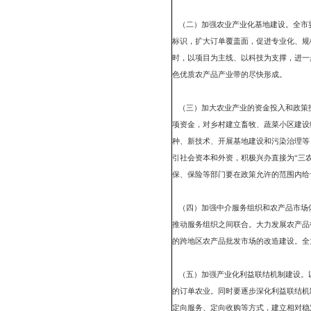
3.畜牧产业。到2005
中奶牛0.4万头；羊饲养
实现生猪饲养量150万头，
10.8%；特种动物100
4.蔬菜产业。重点以棚型
到17万亩，年均递增2.5
5.林苇产业。到2005
2010年，全市速生林面积
年均递增1.5%；产量达到7
三、推进农业产业化经
（一）着力培育农业产业