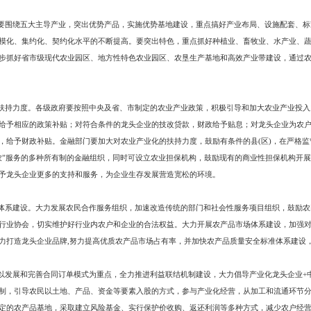
年，重点建设市级畜禽养殖小区15个，畜牧业龙头企业15个，带动农户1.5万户。
量6万只，特种动物饲养量50万只。实现肉、蛋、奶总产量20万吨。到2010
年均递增6.3%；家禽饲养量5000万只，年均递增5.6%；牛饲养量12万头，年
万只，年均递增14.9%。实现肉、蛋、奶产量35万吨，年均递增10.3%。
改造和小区建设为主。到2005年，蔬菜设施面积达到15万亩，产量达到60.6
%；产量达到68.5万吨,年均递增2.5%。培育龙头企业15个,带动农户1万户。
年，全市速生林面积发展到5万亩，花卉栽植面积达到500亩，苇田面积发展到1
发展到15万亩，年均递增24.6%；花卉栽植面积达到1000亩，年均递增15%
9.25万吨, 年均递增8.8%。培育龙头企业8个。
营的任务和措施
化龙头企业。要多管齐下做大做强农业产业化龙头企业，重点以省、市级龙