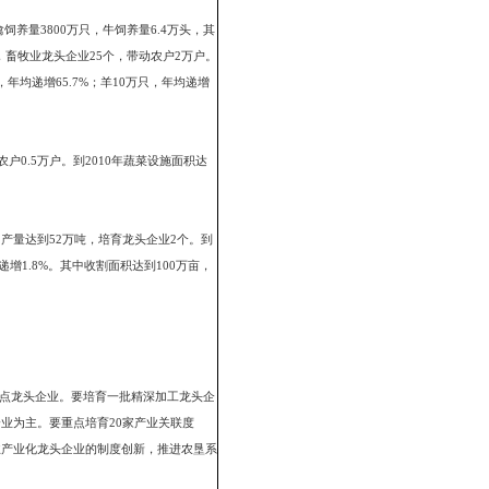
苇等优势农产品产业带；培育一批以国家和省级重点龙头企业为支柱，以
%；农产品粗加工和精深加工率分别达60%、30%；农业产业化经营项目中
介组织100个，培养农村经济人1万人以上；农业产业化经营项目带动农户
收入的50%以上。
20万亩，龙头企业16个,带动农户数9万户。到2010年全市无公害水稻面
.4%,优质大米加工龙头企业达29个，带动农户10万户，粮食总产量稳定在80万
水鱼39万亩；水产品产量达22.2万吨，其中河蟹2.5万吨、贝类6万吨、
水养殖面积达240.5万亩，年均递增1.6%,其中河蟹150万亩，年均递增
%。水产品产量达27.2万吨,年均递增4.1%,其中河蟹2.8万吨,年均递增
头企业23个，带动农户13.6万户。