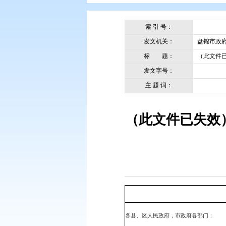
您现在所在的位置：
首页
>
政务公
索 引 号：
发文机关：
标 题：
发文字号：
主 题 词：
（此文件已