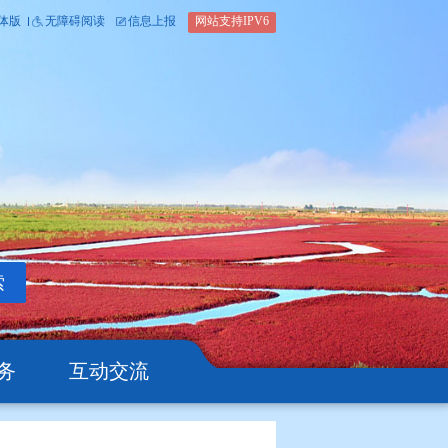
内部办公平台
简体版
繁体版
无障碍阅读
信息上报
网站支
搜索
公开
办事服务
互动交流