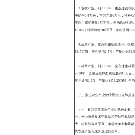
建设；逐步完善以大米、
市级龙头企业为主体，以
到2010年培育市级以上
科技贡献率达65%以上；
数达到15万户，非农业产
1.水稻产业。到2005
积155.5万亩,年均递增
吨左右。
2.水产业。到2005年，
对虾0.4万吨、淡水鱼10
1.3%；贝类35万亩，年均
2.3%;贝类7万吨,年均递增