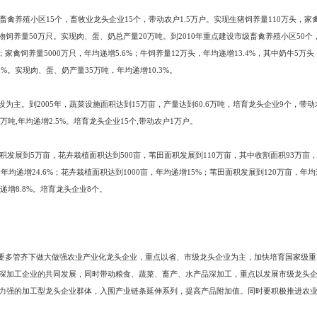
河蟹、淡水鱼、海产品、生猪、家禽、乳业、小皮毛动物、蔬菜、食用菌、芦
中小企业为依托的具有较强竞争力的龙头企业群。
龙头企业100个。其中加工型龙头企业40个，农业产业化经营覆盖率达到90
机械化作业率达65%以上；农产品优质品率达到90%以上；建立各级协会和中
值占农村社会总产值的70%以上；农民从产业化经营中获取的收入占农民人均
年，全市水稻无公害种植面积达到140万亩，绿色水稻面积50万亩，有机水稻面积
2.1%;绿色水稻面积80万亩,年均递增9.9%;有机水稻面积30万亩，年均递增8
海淡水养殖面积达222万亩。其中河蟹140万亩、贝类33万亩、对虾10万亩、淡
.2万吨，海洋捕捞5.6万吨。培育龙头企业13个，带动农户8万户。到2010年海淡
递增1.18%；对虾养殖10.5万亩,年均递增1%;淡水鱼养殖45万亩，年均递增2.9
3.1%;对虾0.5万吨,年均递增4.6%;淡水鱼11.3万吨,年均递增2.1%。培育龙