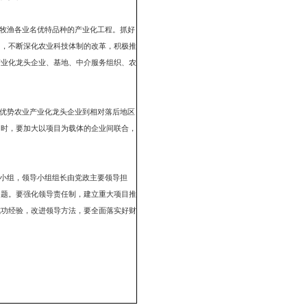
深加工，重点以发展市级龙头企业为主。要重点培育20家产业关联度
品附加值。同时要积极推进农业产业化龙头企业的制度创新，推进农垦系
点搞好产业布局、设施配套、标准化生产，不断提高品种质量，强化品牌
好种植业、畜牧业、水产业、蔬菜业、林（苇）业等五大基地建设。同
基地和高效产业带建设，通过农业产业基地和现代农业园区建设，促进特
，积极引导和加大农业产业投入力度，积极安排支持农业产业化发展的专
政给予贴息；对龙头企业为农户提供培训、营销服务以及研发引进新品
励有条件的县(区)，在严格监管、有效防范金融风险的前提下，通过吸
，鼓励现有的商业性担保机构开展农村担保业务。工商、土地、电力、环
境。