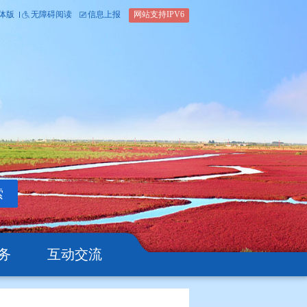
内部办公平台
简体版
繁体版
无障碍阅读
信息上报
网站支
搜索
公开
办事服务
互动交流