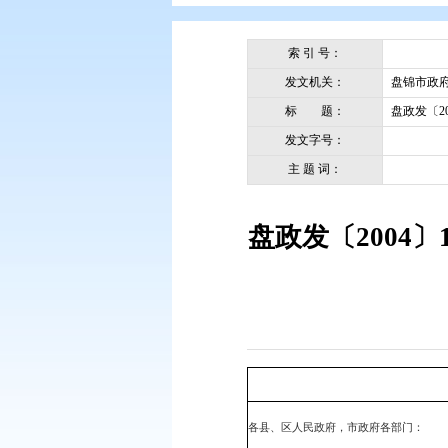
您现在所在的位置：
首页
>
政务公
索 引 号：
发文机关：
标 题：
发文字号：
主 题 词：
盘政发〔2