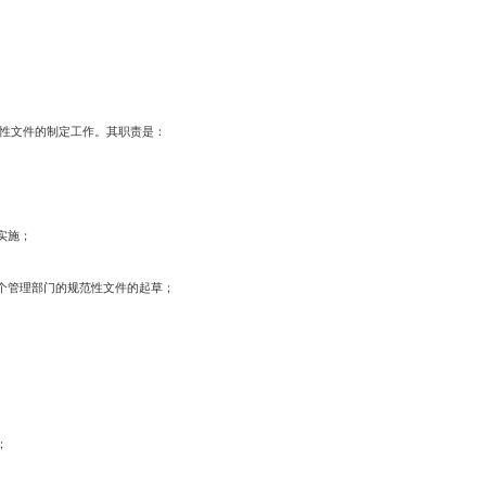
文件制定程序，根据《中华人民共和国立法法》和《辽宁省人民政府制定地
文件，是指市政府在法定权限内指定各部门起草并以市政府令形式发布的具
当遵循法定的立法原则，符合宪法、法律、法规和其他上位法规定。
的程序包括立项、起草、审查、决定、公布、解释等。
规定执行。
件无效。
室具体负责规范性文件的制定工作。其职责是：