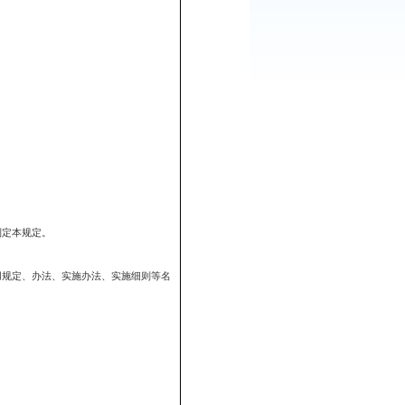
：
350
次
贯彻执行。