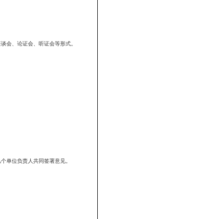
制办公室的要求及时申报规范性文件的计划项目。
要问题等作出说明。
范性文件立项计划，经市政府主管市长审定，提交市政府常务会议审议
因特殊情况，不能完成起草任务的，必须向市政府提交书面报告，并抄