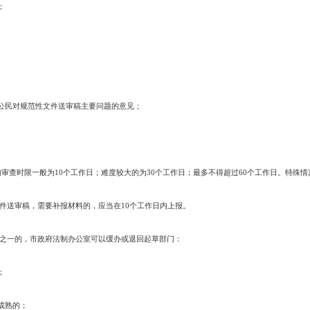
室对规范性文件起草工作进行指导，并参与调研、论证工作。
审稿由市政府法制办公室负责统一审查。
规范性文件送审稿，以正式文件形式连同下列材料，报市政府法制办公室：
稿（一式五份）；
说明；
材料；
依据的法律、法规以及其他有关参考资料。