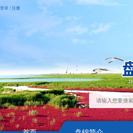
登录
/
注册
首页
盘锦简介