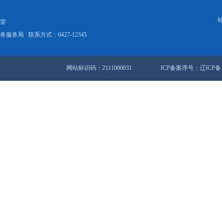
京医送健康 爱心暖鹤乡
3371条 53/225页
首页
<<
上一页
51
站地图
锦市人民政府办公室
盘锦市数据和政务服务局
联系方式：0427-12345
网站标识码：2111000031