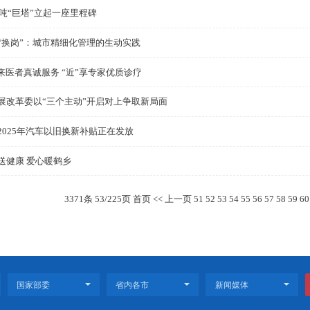
我市发布全国首部涉企行政检查标准
红海滩国家风景廊道景区入选辽宁省首批科学教育实践场
盘锦港货物吞吐量实现稳步增长
4366吨“巨塔”立起一座里程碑
石墩“换岗”：城市精细化管理的生动实践
“远”来医者真诚服务 “近”享专家优质诊疗
市发展改革委以“三个主动”开启对上争取新局面
我市2025年汽车以旧换新补贴正在发放