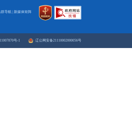
2025
52
53
54
55
56
57
58
59
60
下一页
>>
末页
政府网站年度报表
政府网站检
站群导航
|
新媒体矩阵
ICP备案序号：辽ICP备11007870号-1
辽公网安备21110002