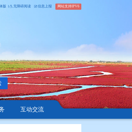
内部办公平台
简体版
繁体版
无障碍阅读
信息上报
网站支
搜索
公开
办事服务
互动交流