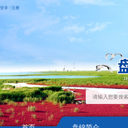
登录
/
注册
首页
盘锦简介