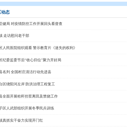
态
>
县区动态
县区动态
兴区卫健局 对疫情防控工作开展回头看督查
陆家镇 走访慰问老干部
大洼区人民医院组织观看 警示教育片《迷失的权利》
大洼区纪委监委节后“收心归位”聚力开好局
盘山县名列 全国村庄清洁行动先进县
兴隆台区绕阳河左岸 防洪治理工程复工