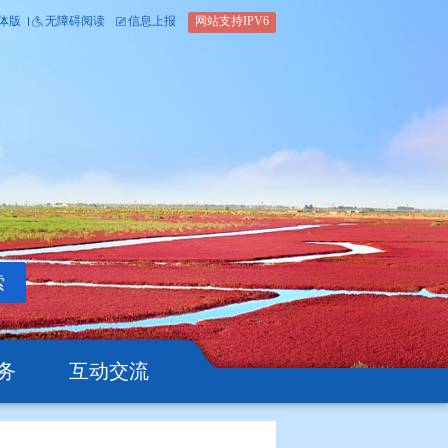
内部办公平台
简体版
繁体版
无障碍阅读
信息上报
网站支
搜索
公开
办事服务
互动交流