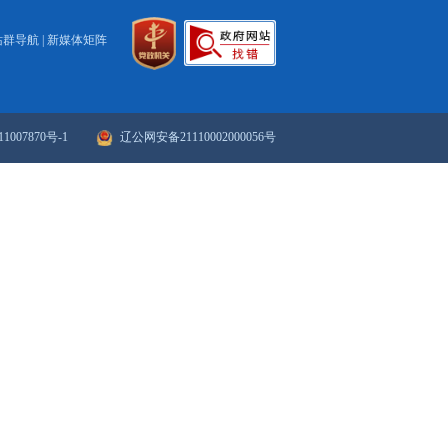
2021
183
184
185
186
187
188
189
190
下一页
>>
末页
政府网站年度报表
政府网站检
站群导航
|
新媒体矩阵
ICP备案序号：辽ICP备11007870号-1
辽公网安备21110002