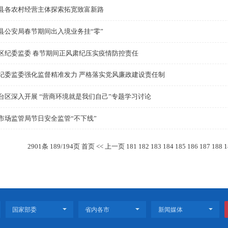
盘山县全面开展秸秆控茬离田及禁烧工作
双台子区人武部组织开展冬季民兵训练
西安镇真抓实干奋力实现开门红
盘山县各农村经营主体探索拓宽致富新路
盘山县公安局春节期间出入境业务挂“零”
大洼区纪委监委 春节期间正风肃纪压实疫情防控责任
兴区纪委监委强化监督精准发力 严格落实党风廉政建设责
兴隆台区深入开展 “营商环境就是我们自己”专题学习讨论