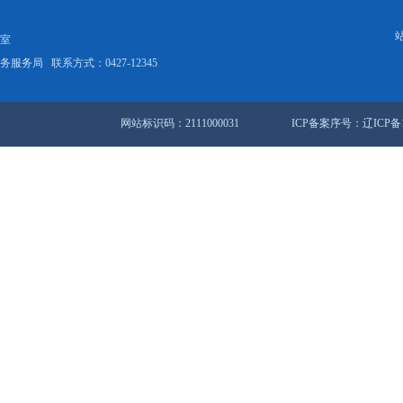
兴区市场监管局节日安全监管“不下线”
2901条 189/194页
首页
<<
上一页
181
182
站地图
锦市人民政府办公室
盘锦市数据和政务服务局
联系方式：0427-12345
网站标识码：2111000031