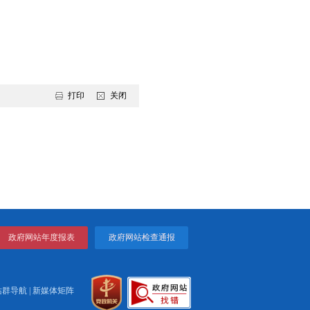
场、电影出版、广播电视和网络视听、文物保护管理，以及人
为市级财政事权，由市承担支出责任；各县区职能部门及所属
过政府购买服务等形式，支持社会力量参与公共文化服务。
责任。
思想和行动统一到党中央、国务院决策部署上来，切实落实市
实到位。
服务质量。市、县区财政要统筹安排上级转移支付和自有财