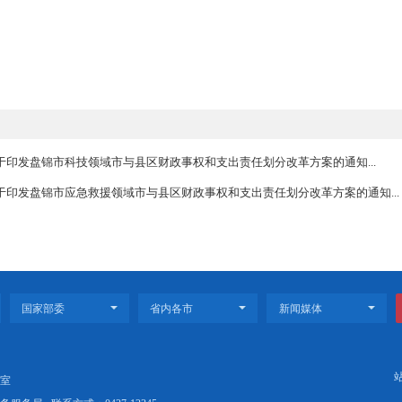
主要包括各级有关职能部门及所属机构承担的文化事业和文化市
动等。按照隶属关系，市级职能部门及所属机构承担的事项，确认
认为县区级财政事权，由各县区承担支出责任。
国家有关规定执行，主要用于市财政事权事项。市与县区可以通
列事项，按照改革的总体要求和事项特点具体确定财政事权和支出
领导
门要增强
“四个意识”、坚定“四个自信”、做到“两个维护”，把
，加强组织领导，切实履行职责，密切协调配合，确保改革工作落
保障
理，着力提高公共文化领域财政资源配置效率、使用效益和公共