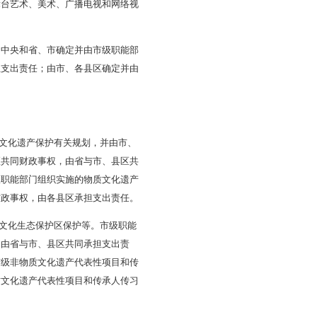
免费开放；体育部门所属公共体育场馆按照国家规定实行免费
义教育示范基地、省级爱国主义教育示范基地、市级爱国主
读书看报、收听广播、观看电视、观赏电影、送地方戏、文体
责任。市财政根据基本公共文化服务工作任务量、补助标准、
权和支出责任。主要包括为落实中央和省、市关于繁荣发展
创作演出等，涉及文学、舞台艺术、美术、广播电视和网络视
权，由市承担支出责任；中央和省、市确定并由市级职能部