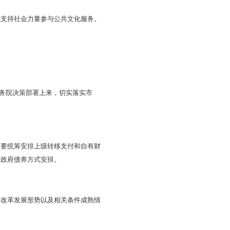
，开展演出、展览、会展等对外及对港澳台文化交流和推广活
职能部门组织实施的事项，确认为市级财政事权，由市承担支
市与县区财政按照相关职责分工分别承担支出责任；各县区组
和相关交流活动。市级职能部门组织实施的事项，确认为市级
县区共同财政事权，由市与县区财政按照相关职责分工分别承
所属博物馆、公共图书馆、美术馆、广播电视节目制作播出传
）。按照隶属关系，对市级公共文化机构改革和发展建设的补
的补助，确认为县级财政事权，由各县区承担支出责任。