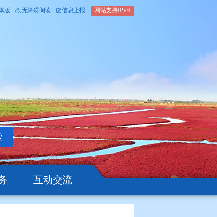
内部办公平台
简体版
繁体版
无障碍阅读
信息上报
网站支
搜索
公开
办事服务
互动交流