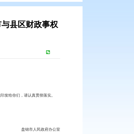
共文化领域市与县区财政事权
方案的通知
：
453
次
部门、直属机构：