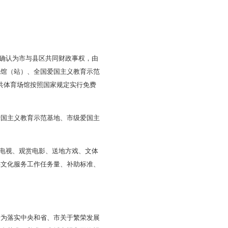
支出责任划分改革方案的通知》（辽政办发〔
2021〕23号）
下方案。
全充分发挥市和县区两个积极性体制机制，优化政府间事权和
政府事权、支出责任和财力相适应的制度，健全公共文化服务
全市经济社会发展阶段相适应，坚持和完善繁荣发展社会主义
定实行免费或低收费开放，确认为市与县区共同财政事权，由
公共图书馆、美术馆、文化馆（站）、全国爱国主义教育示范