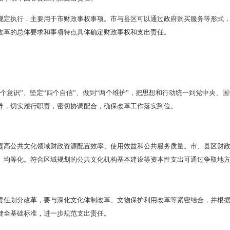
方面
文化交流合作。主要包括落实文化交流与合作协定及其执行计划
艺术、美术、广播电视和网络视听节目、电影、出版等方面。市级
门、县区共同组织实施的事项，确认为市与县区共同财政事权，由
为县区级财政事权，由各县区承担支出责任。
心建设。主要包括按照规划开展的海外中国文化中心建设、运行
支出责任；由市级职能部门指导县区组织实施的事项，确认为市与
方面
革和发展建设。主要包括按照国家和省、市规定对文化文物系统
公共文化机构改革和发展建设的补助（地方基本公共文化服务除外
事权，由市承担支出责任；对各县区公共文化机构改革和发展建设