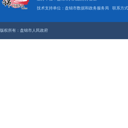
技术支持单位：盘锦市数据和政务服务局
联系方式：
版权所有：盘锦市人民政府