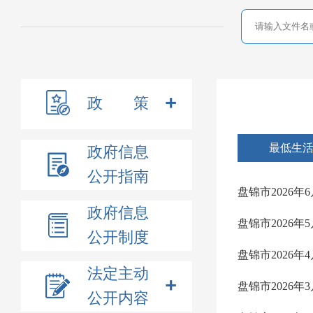
政 策
最低生
政府信息
公开指南
盘锦市2026
政府信息
盘锦市2026
公开制度
盘锦市2026
法定主动
盘锦市2026
公开内容