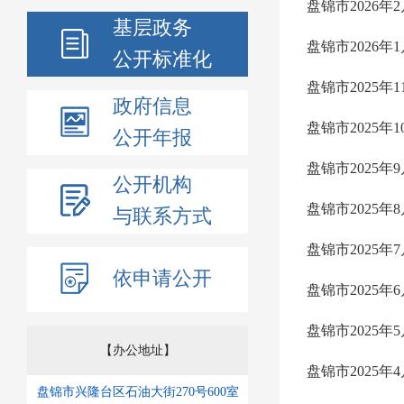
盘锦市2026
基层政务
盘锦市2026
公开标准化
盘锦市2025
政府信息
盘锦市2025
公开年报
盘锦市2025
公开机构
盘锦市2025
与联系方式
盘锦市2025
依申请公开
盘锦市2025
盘锦市2025
【办公地址】
盘锦市2025
盘锦市兴隆台区石油大街270号600室