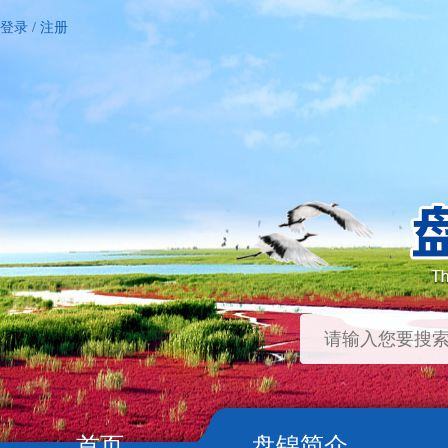
登录
/
注册
首页
盘锦简介