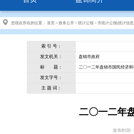
您现在所在的位置：
首页
>
政务公开
>
统计公报
>
市统计公报(统计信息
索 引 号：
发文机关：
盘锦市政府
标 题：
二〇一二年盘锦市国民经济和
发文字号：
主 题 词：
二〇一二年
发布时间：20