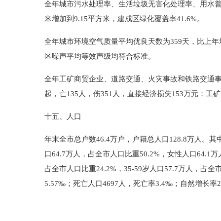
全年城市污水处理率、生活垃圾无害化处理率、用水普及
米增加到9.15平方米，建成区绿化覆盖率41.6%。
全年城市环境空气质量平均优良天数为359天，比上年增
区噪声平均等效声级均符合标准。
全年工矿商贸企业、道路交通、火灾事故和铁路交通事故死
起，亡135人，伤351人，直接经济损失153万元；
十五、人口
年末全市总户数46.4万户，户籍总人口128.8万人。其
口64.7万人，占全市人口比重50.2%，女性人口64.1万
占全市人口比重24.2%，35-59岁人口57.7万人，占
5.57‰；死亡人口4697人，死亡率3.4‰；自然增长率2