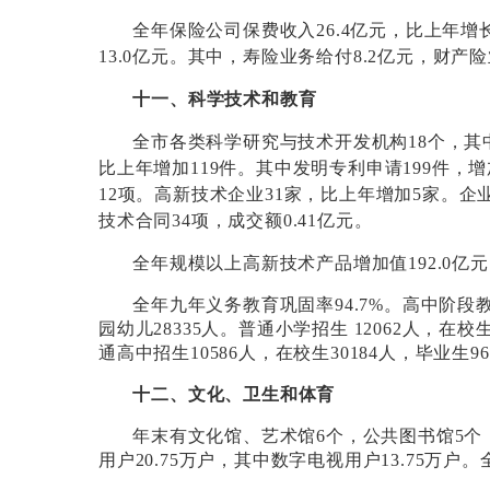
全年保险公司保费收入
26.4
亿元，比上年增
13.0
亿元。其中，寿险业务给付
8.2
亿元，财产险
十一、科学技术和教育
全市各类科学研究与技术开发机构
18
个，其
比上年增加
119
件。其中发明专利申请
199
件，增
12
项。
高新技术企业
31
家，比上年增加
5
家。企
技术合同
34
项，成交额
0.41
亿元。
全年规模以上高新技术产品增加值
192.0
亿元
全年九年义务教育巩固率
94.7%
。高中阶段
园幼儿
28335
人。普通小学招生
12062
人，在校
通高中招生
10586
人，在校生
30184
人，毕业生
96
十二、文化、卫生和体育
年末有文化馆、艺术馆
6
个，公共图书馆
5
个
用户
20.75
万户，其中数字电视用户
13.75
万户。