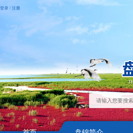
登录
/
注册
首页
盘锦简介