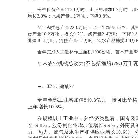
全年粮食产量
110.1
万吨，比上年增加
1.7
万吨，增
增长
3.9%
；
水果产量
1.2
万吨，下降
0.8%
。
全年肉类总产量
22.0
万吨，比上年增长
5.7%
。其
蛋产量
10.2
万吨，增长
9.7%
。奶产量
2.4
万吨，下降
9.
养殖
16.3
万吨，河蟹产量
6.5
万吨，淡水产品捕捞
0.8
万
全年完成人工造林作业面积
1000
公顷。苗木产量
6
年末农业机械总动力
(
不包括渔船
)79.1
万千
三、工业、建筑业
全年全部工业增加值
840.3
亿元，按可比价格
上年增长
10.5%
。
在规模以上工业中，分经济类型看，国有及
长
19.8%
，股份制企业增加值增长
9.9%
，外商及
力、热力、燃气及水生产和供应业增长
10.6%
；