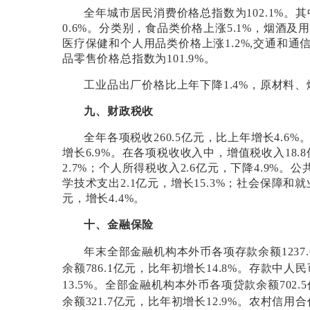
全年城市居民消费价格总指数为
102.1%
。其
0.6%
。分类别，食品类价格上涨
5.1%
，烟酒及
医疗保健和个人用品类价格上涨
1.2%,
交通和通
品零售价格总指数为
101.9%
。
工业品出厂价格比上年下降
1.4%
，原材料、
九、财政税收
全年各项税收
260.5
亿元，比上年增长
4.6%
增长
6.9%
。在各项税收收入中，增值税收入
18.8
2.7%
；个人所得税收入
2.6
亿元，下降
4.9%
。公
学技术支出
2.1
亿元，增长
15.3%
；社会保障和就
元，增长
4.4%
。
十、金融保险
年末全部金融机构本外币各项存款余额
1237.
余额
786.1
亿元，比年初增长
14.8%
。存款中人民
13.5%
。全部金融机构本外币各项贷款余额
702.5
余额
321.7
亿元，比年初增长
12.9%
。农村信用合