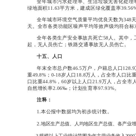
全年城市污水处理率、生活垃圾无害化处理
绿地面积
11.63
平方米，建成区绿化覆盖率
39.56
全年城市环境空气质量平均优良天数为
348
天。全市各类功能区噪声平均等效声级均符合标
全年各类生产安全事故共死亡
58
人。其中，
起，无人员伤亡；铁路交通事故无人员伤亡。
十五、人口
年末全市总户数
46.5
万户，户籍总人口
128.9
重
49.8%
；
0-18
岁人口
18.8
万人，占全市人口比
口比重
44.8%
，
60
岁以上人口
21.9
万人，占全市
自然增长率
2.06
‰；计划生育率
97.93%
。
注释：
1.
本公报中数据均为初步统计数。
2.
地区生产总值、人均地区生产总值、各产业
3.
规模以上工业统计范围为年主营业务收入
2000