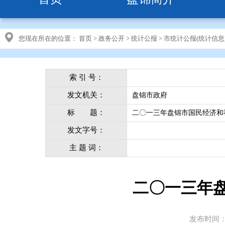
您现在所在的位置：
首页
>
政务公开
>
统计公报
>
市统计公报(统计信息
索 引 号：
发文机关：
盘锦市政府
标 题：
二〇一三年盘锦市国民经济和
发文字号：
主 题 词：
二〇一三年
发布时间：20