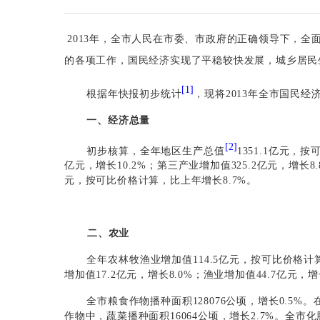
2013
年，全市人民在市委、市政府的正确领导下，全面
的各项工作，国民经济实现了平稳较快发展，城乡居民
[1]
根据年快报初步统计
，现将
2013
年全市国民经
一、经济总量
[2]
初步核算，全年地区生产总值
1351.1
亿元，按
亿元，增长
10.2%
；第三产业增加值
325.2
亿元，增长
8
元，按可比价格计算，比上年增长
8.7%
。
二、农业
全年农林牧渔业增加值
114.5
亿元，按可比价格计
增加值
17.2
亿元，增长
8.0%
；渔业增加值
44.7
亿元，增
全市粮食作物播种面积
128076
公顷，增长
0.5%
。
作物中，蔬菜播种面积
16064
公顷，增长
2.7%
。全市化