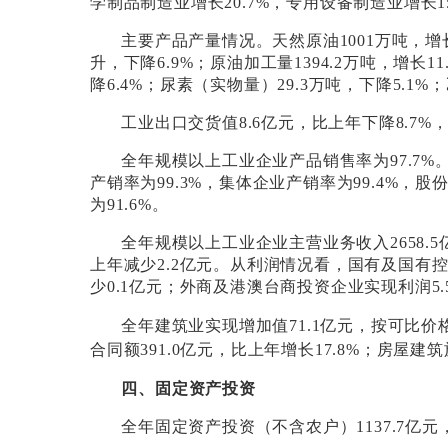
学制品制造业增长
20.7%
，专用设备制造业增长
1
主要产品产量情况。天然原油
1001
万吨，增
升，下降
6.9%
；原油加工量
1394.2
万吨，增长
11
降
6.4%
；尿素（实物量）
29.3
万吨，下降
5.1%
；
工业出口交货值
8.6
亿元，比上年下降
8.7%
全年规模以上工业企业产品销售率为
97.7%
产销率为
99.3%
，集体企业产销率为
99.4%
，股
为
91.6%
。
全年规模以上工业企业主营业务收入
2658.5
上年减少
2.2
亿元。从利润情况看，国有及国有
少
0.1
亿元；外商及港澳台商投资企业实现利润
5.
全年建筑业实现增加值
71.1
亿元，按可比价
合同额
391.0
亿元，比上年增长
17.8%
；房屋建筑
四、固定资产投资
全年固定资产投资（不含农户）
1137.7
亿元