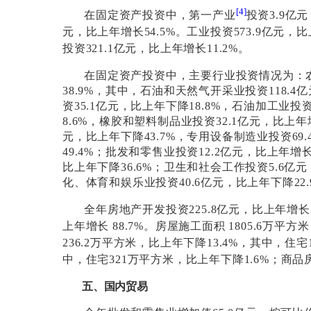
[
4
]
在固定资产投资中，第一产业
投资
3.9
亿元
元，比上年增长
54.5%
。工业投资
573.9
亿元，比
投资
321.1
亿元，比上年增长
11.2%
。
在固定资产投资中，主要行业投资情况为：
38.9%
，其中，石油和天然气开采业投资
118.4
亿
资
35.1
亿元，比上年下降
18.8%
，石油加工业投
8.6%
，橡胶和塑料制品业投资
32.1
亿元，比上年
元，比上年下降
43.7%
，专用设备制造业投资
69.
49.4%
；批发和零售业投资
12.2
亿元，比上年增
比上年下降
36.6%
；卫生和社会工作投资
5.6
亿元
化、体育和娱乐业投资
40.6
亿元，比上年下降
22
全年房地产开发投资
225.8
亿元，比上年增长
上年增长
88.7%
。房屋施工面积
1805.6
万平方米
236.2
万平方米，比上年下降
13.4%
，其中，住宅
中，住宅
321
万平方米，比上年下降
1.6%
；商品
五、国内贸易