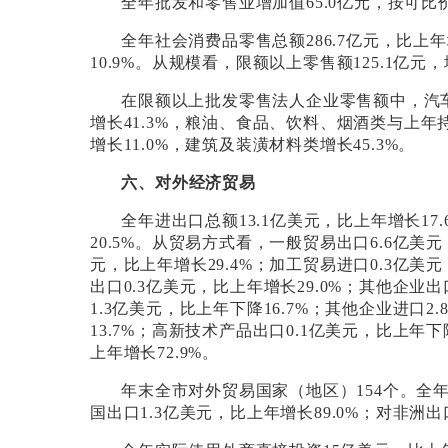
全年批发和零售业增加值
65.0
亿元，按可比
全年社会消费品零售总额
286.7
亿元，比上年
10.9%
。
从规模看，限额以上零售额
125.1
亿元，
在限额以上批发零售法人企业零售额中，汽
增长
41.3%
，粮油、食品、饮料、烟酒类与上年
增长
11.0%
，建筑及装潢材料类增长
45.3%
。
六、对外经济贸易
全年进出口总额
13.1
亿美元，比上年增长
17
20.5%
。从贸易方式看，一般贸易出口
6.6
亿美元
元，比上年增长
29.4%
；加工贸易进口
0.3
亿美元
出口
0.3
亿美元，比上年增长
29.0%
；其他企业出
1.3
亿美元，比上年下降
16.7%
；其他企业进口
2.
13.7%
；高新技术产品出口
0.1
亿美元，比上年下
上年增长
72.9%
。
年末全市对外贸易国家（地区）
154
个。全
国出口
1.3
亿美元，比上年增长
89.0%
；对非洲出