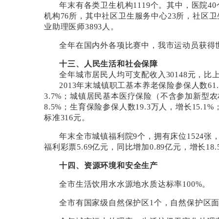
年末有各类卫生机构
1119
个。其中，医院
40
机构
76
所，其中社区卫生服务中心
23
所，社区卫
业助理医师
3893
人。
全年在国内外各项比赛中，我市运动员获得
十三、人民生活和社会保障
全年城市居民人均可支配收入
30148
元，比
2013
年末城镇职工基本养老保险参保人数
61
3.7%
；城镇居民基本医疗保险（不含参加新型农
8.5%
；生育保险参保人数
19.3
万人，增长
15.1%
标准
316
元。
年末全市城镇福利院
9
个，拥有床位
1524
张
福利彩票
5.69
亿元，同比增加
0.89
亿元，增长
18
十四、资源环境和安全生产
全市生活饮用水水源地水质达标率
100%
。
全市有国家级自然保护区
1
个，自然保护区