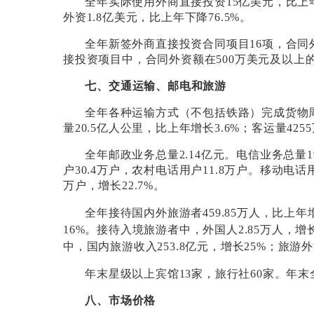
全年实际使用外商直接投资
15
亿美元，比上
外资
1.8
亿美元，比上年下降
76.5%
。
全年新签外商直接投资合同项目
16
项，合同
接投资项目中，合同外资额在
500
万美元及以上
七、交通运输、邮电和旅游
全年各种运输方式（不包括铁路）完成货物
量
20.5
亿人公里，比上年增长
3.6%
；客运量
4255
全年邮政业务总量
2.14
亿元。电信业务总量
1
户
30.4
万户，农村电话用户
11.8
万户。移动电话
万户，增长
22.7%
。
全年接待国内外旅游者
459.85
万人，比上年
16%
。接待入境旅游者中，外国人
2.85
万人，增
中，国内旅游收入
253.8
亿元，增长
25%
；旅游外
年末星级以上宾馆
13
家，旅行社
60
家。年末
八、市场价格