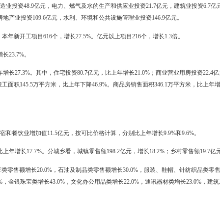
业务收入2266.3亿元，比上年增长40.0%；实现利税229.4亿元，同比增
4.0亿元，比上年增加1.7亿元；集体企业实现利税0.04亿元，与上年持
元，比上年减少0.03亿元；外商及港澳台商投资企业实现利税2.2亿元，
1.4亿元，按可比价格计算，比上年增长14.6%。具有建筑业资质等级的
筑面积488.3万平方米，增长18.9%；全员劳动生产率23.8万元/人 （
0.4亿元，比上年增长34.4%。其中，固定资产投资（不含农户）780.4亿
业投资11.6亿元，增长1.4倍；第二产业投资424.9元，增长21.5%，
长45.4%。全年六大产业集群投资288.9亿元，比上年增长45.7%，占固
工产业152.8亿元，增长30.8%；塑料加工及配套产业16.4亿元，增长58
.4%；船舶修造及配套产业3.8亿元，下降73.6%。
分行业投资分别为：农、林、牧、渔业投资9.7亿元，采矿业投资78.9