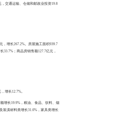
加97.6亿元；实现利润112.7亿元，同比增加112.1亿元。从经济类
平；股份制企业实现利税111.9亿元，比上年增加109.7亿元；股份
比上年增加0.5亿元。
总承包和专业承包建筑企业共签订工程合同额263.9亿元，比上年增
按建筑业总产值计算），下降2.3%。
元，增长33.5%。新增固定资产 563.0亿元，比上年增长114.0
第三产业投资343.8亿元，增长47.2%。全年基础设施建设完成投资
定资产投资的比重为37.0%。其中，农产品加工产业32.4亿元，增长
.4%；沥青及防水卷材产业125.0亿元，增长48.8%；石油装备制造产
亿元，制造业投资302.3亿元。其中石油加工、炼焦及核燃料加工业