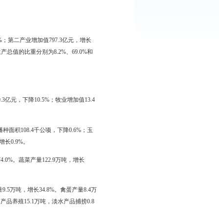
展统计公报
方式为主线，深入贯彻落实国家各项宏观调控措施，保持经济平稳较
调。
加值94.3亿元，增长6.7%；第二产业增加值797.3亿元，增长
0.7%。三次产业增加值占地区生产总值的比重分别为8.2%、69.0%和
增长6.5%；林业增加值0.3亿元，下降10.5%；牧业增加值13.4