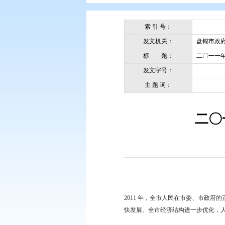
您现在所在的位置：
首页
>
政务公
索 引 号：
发文机关：
标 题：
发文字号：
主 题 词：