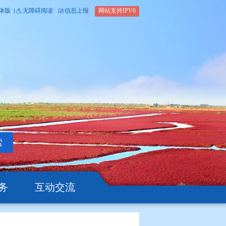
内部办公平台
简体版
繁体版
无障碍阅读
信息上报
网站支
搜索
公开
办事服务
互动交流