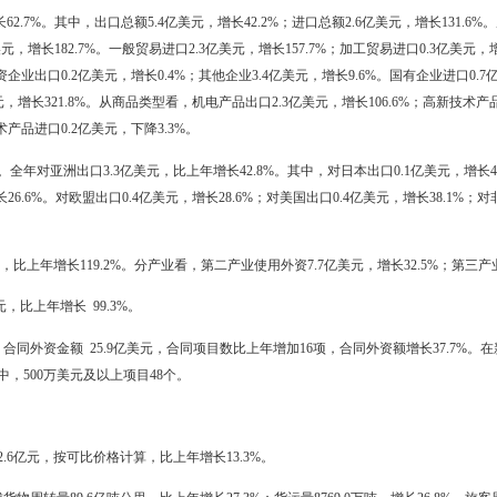
料及化学制品制造业投资48.9亿元，电力、燃气及水的生产和供应业投资21
8.32亿元；房地产业投资109.6亿元，水利、环境和公共设施管理业投资
年增长25.9%。本年新开工项目616个，增长27.5%。亿元以上项目216个
亿元，比上年增长23.7%。
6亿元，比上年增长27.3%。其中，住宅投资80.7亿元，比上年增长21.0%
7.7%；房屋竣工面积145.5万平方米，比上年下降46.9%。商品房销售面积
2.2亿元，住宿和餐饮业增加值11.5亿元，按可比价格计算，分别比上年增
7.9亿元，比上年增长17.7%。分城乡看，城镇零售额198.2亿元，增长1
售额中，汽车类零售额增长20.0%，石油及制品类零售额增长30.0%
药品类增长25.3%，金银珠宝类增长43.0%，文化办公用品类增长22.0%