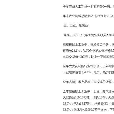
亿元，增长5.2%；渔业
全市农作物总播种面积14
米播种面积14.6千公顷
全年粮食产量114.6万吨
1.6%；水果产量1.3
全年肉类总产量17.9万吨
吨，增长18.2%。奶产量
万吨，海洋捕捞5.9万吨
全年完成人工造林作业面积
年末农业机械总动力(不包
三、工业、建筑业
规模以上工业（年主营业