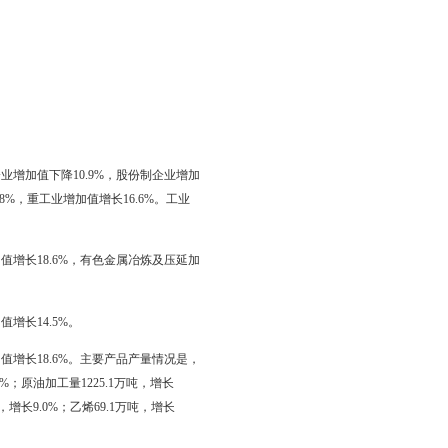
。
.5%。在粮食作物中，水稻播种面积108.4千公顷，下降0.6%；玉
肥施用量（折纯）5.0万吨，增长0.9%。
%；玉米产量11.6万吨，增长74.0%。蔬菜产量122.9万吨，增长
万吨，增长10.1%；禽肉产量9.5万吨，增长34.8%。禽蛋产量8.4万
产品产量29.2万吨。其中，淡水产品养殖15.1万吨，淡水产品捕捞0.8
增长16.5%。