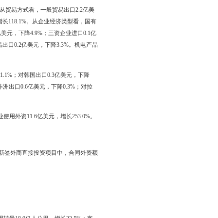
.7亿元，建筑业投资6.7亿元，交通运输、仓储和邮政业投资19.8
146.9亿元。
，增长1.3倍。
；商业营业用房投资22.4亿元，增长267.2%。房屋施工面积939.7
346.1万平方米，比上年增长33.7%；商品房销售额127.7亿元，
长9.9%和9.6%。
8.2%；乡村零售额19.7亿元，增长12.7%。
，服装、鞋帽、针纺织品类零售额增长19.9%，粮油、食品、饮料、烟
，通讯器材类增长23.0%，建筑及装潢材料类增长31.0%，家具类增长