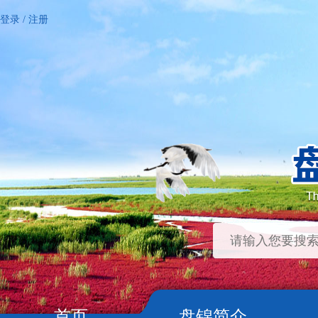
登录
/
注册
首页
盘锦简介