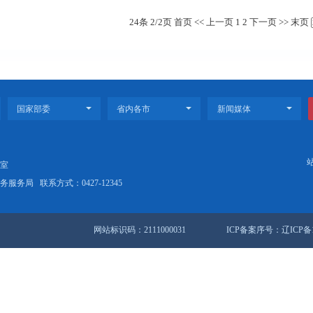
（此文件已废止）盘锦市人民政府关于印发盘锦市促进民
（此文件已废止）盘锦市人民政府关于印发盘锦市加快创
盘锦市人民政府关于表彰优秀创新型企业家和突出贡献科
24条 2/2页
首页
<<
站地图