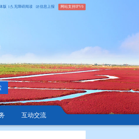
内部办公平台
简体版
繁体版
无障碍阅读
信息上报
网站支
搜索
公开
办事服务
互动交流