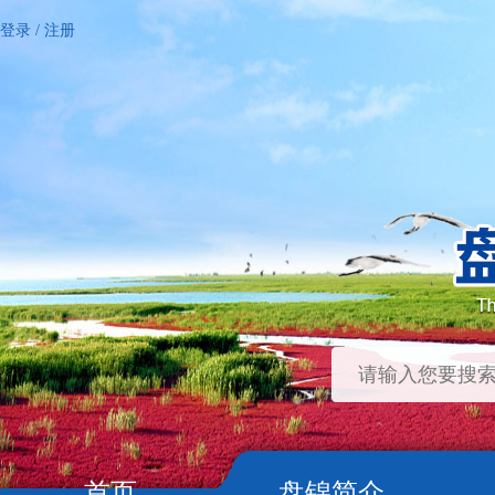
登录
/
注册
首页
盘锦简介