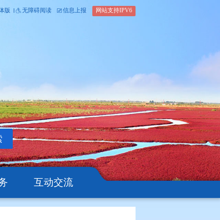
内部办公平台
简体版
繁体版
无障碍阅读
信息上报
网站支
搜索
公开
办事服务
互动交流