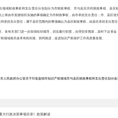
市直相关单位、各县区政府及辽滨经开区管委会意见，结合我市实际，
内容。
容。在知识产权宏观管理、知识产权运用促进、知识产权保护、知识
权和支出责任进行划分。
将全市知识产权领域财政事权和支出责任分别划分为市财政事权、市
围等情况，原则上将由市直接组织实施的事项确定为市财政事权，由市
相关职责分工共同承担支出责任；属于县区范围内的事项确认为县区财
求。要求各县区、各有关部门进一步加强组织领导，切实履行职责，合
任划分与知识产权领域相关改革有机衔接、协同推进，促进知识产权保
财政局