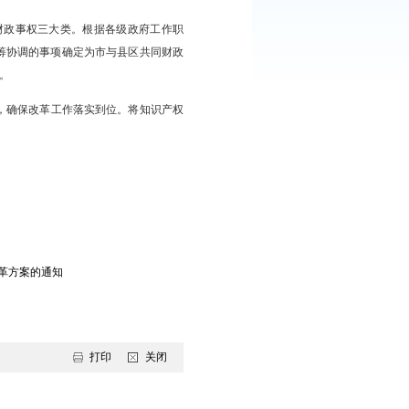
市财政局形成了本《方案》。
产权公共服务、知识产权涉外工作、知识产权领域其他事项六个方
与县区共同财政事权、县区财政事权三大类。根据各级政府工作职
承担支出责任；市、县区统筹协调的事项确定为市与县区共同财政
政事权，由县区承担支出责任。
理安排预算，及时下达资金，确保改革工作落实到位。将知识产权
护工作高质量发展。