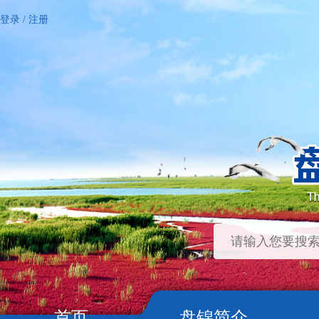
登录
/
注册
首页
盘锦简介