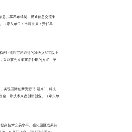
业经理人培训，采用课堂讲授、实地考察、座谈交流等方式，着力
家。每年培训企业家和职业经理人50人次以上。（牵头单位：市
路径，建立科技型企业梯度培育机制，实施分类指导，加强要素供
业化程度高的高新技术企业予以重点扶持。对当年新获批的高新技
注册达到240家以上，创新型领军企业达到25家。（牵头单位：市科
“卡脖子”技术问题，引导企业与高校科研院所合作，通过联合攻