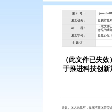
您现在所在的位置：
首页
>
政务公
索 引 号：
发文机关：
标 题：
发文字号：
主 题 词：
（此文件已
于推进科技