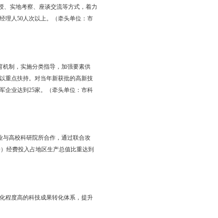
多种形式合作，培育一批重点企业研发机构。对当年获批新建或认
，一次性予以100万元奖励；对当年获批新建或认定省级研发机构
。到2021年，全市各类企业研发机构达到200家以上。（牵头单
建产业技术创新联盟，通过开展联合协作攻关，解决行业技术瓶
业领域建成15个以上产业技术创新联盟。（牵头单位：市科技局；
做好前沿技术储备，主动承接和转化高校科研院所优秀科技成