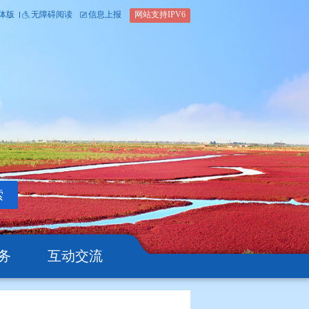
内部办公平台
简体版
繁体版
无障碍阅读
信息上报
网站支
搜索
公开
办事服务
互动交流