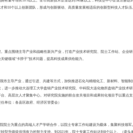
近平新时代中国特色社会主义思想为指导，全面贯彻党的十九大、十
要讲话精神，以供给侧结构性改革为引领，以体制机制创新为突破，坚持
供给质量和水平为核心，建立产校地企融协同发展机制，进一步释放科
盘锦高质量发展提供有力科技支撑。
021年，建成创新载体丰富、创新主体活跃、产校地企融协同机制灵
会研究与开发（R&D）经费占地区生产总值(GDP)比重达到2.6％以
，有效发明专利拥有量年增长10%以上。全市高新技术企业达到140家
养30名高层次人才和10个以上创新团队，形成与创新驱动、高质量发展