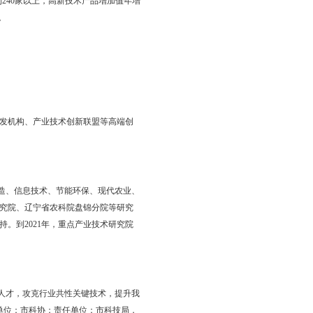
九届二中、三中全会精神和习近平总书记在辽宁考察和在深入推
“市场导向、政府引导、市校联动”原则，以促进科技成果转化为主
技创新潜能，促进产业转型升级，大力推进以科技创新为核心的全
活的技术创新体系，科技支撑经济社会发展能力显著增强，跻身国
上，攻克关键核心技术50项以上，转化科技成果200项以上，发明专利
以上，科技型中小企业注册达到240家以上，高新技术产品增加值年增
相适应的创新型科技人才队伍。