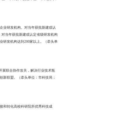
究院、院士工作站、企业研发机构、产业技术创新联盟等高端创
精细化工、新材料、智能制造、信息技术、节能环保、现代农业、
院大连化物所盘锦产业技术研究院、辽宁省农科院盘锦分院等研究
和成果转化项目予以重点支持。到2021年，重点产业技术研究院
建设为载体，集聚科技领军人才，攻克行业共性关键技术，提升我
工作站达到8个以上。（牵头单位：市科协；责任单位：市科技局，