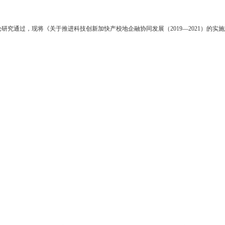
知
发布时间：2019-07-05
浏览次数
东湾新区管委会，市政府各部门、各直属机构：
常务会议讨论研究通过，现将《关于推进科技创新加快产校地企融协同发展