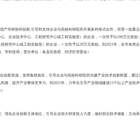
台建设工程。重点围绕主导产业和战略性新兴产业，打造产业技术研
技术攻关，解决关键领域“卡脖子”技术问题，提高科技成果供给能力。
研究院。围绕我市主导产业，通过引进、共建等方式，加快推进石化与
技术研究院建设，进一步推动大连理工大学盘锦产业技术研究院、中科
共性技术创新平台、高层次人才聚集中心。对研究院实施的联合攻关项目
位：市科技局；责任单位：各县区政府、经济区管委会）
站。加强与两院院士为重点的高端人才产学研合作，以院士专家工作站
为加快推动经济转型升级提供强有力的智力支持。到2021年，院士专家