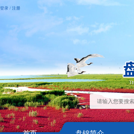
登录
/
注册
首页
盘锦简介