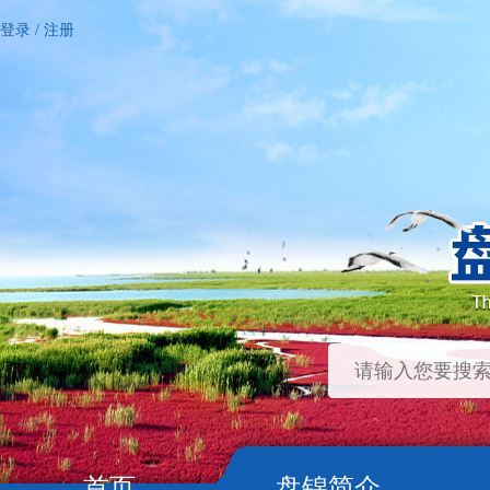
登录
/
注册
首页
盘锦简介