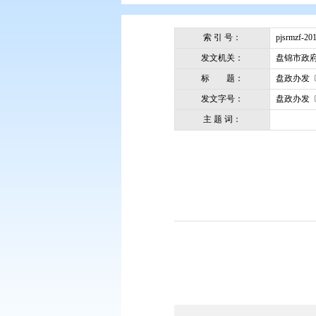
您现在所在的位置：
首页
>
政务公
索 引 号：
发文机关：
标 题：
发文字号：
主 题 词：